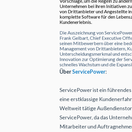
Vorschläge, um die Regeln zu änder
Unternehmen bei ihren Initiativen zu
von Drittanbieter und Angestellte i
komplette Software für den Lebensz
Kundenerlebnis.
Die Auszeichnung von ServicePower a
Frank Gelbart, Chief Executive Offi
seinen Mitbewerbern über eine bede
Management von Drittanbietern, Kun
Unterscheidungsmerkmal und entsche
Innovation zur Optimierung der Ser
schnelles Wachstum und die Expansi
Über
ServicePower
:
ServicePower ist ein führendes
eine erstklassige Kundenerfahr
Weltweit tätige Außendienstorg
ServicePower, da das Unternehme
Mitarbeiter und Auftragnehmer 