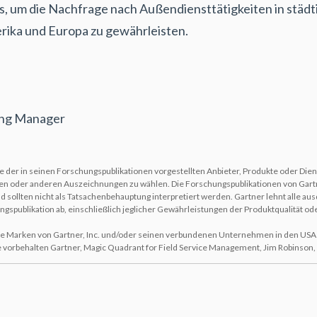
is, um die Nachfrage nach Außendiensttätigkeiten in städ
rika und Europa zu gewährleisten.
ng Manager
e der in seinen Forschungspublikationen vorgestellten Anbieter, Produkte oder Di
gen oder anderen Auszeichnungen zu wählen. Die Forschungspublikationen von Gartn
 sollten nicht als Tatsachenbehauptung interpretiert werden. Gartner lehnt alle au
gspublikation ab, einschließlich jeglicher Gewährleistungen der Produktqualität o
e Marken von Gartner, Inc. und/oder seinen verbundenen Unternehmen in den USA u
orbehalten Gartner, Magic Quadrant for Field Service Management, Jim Robinson, L