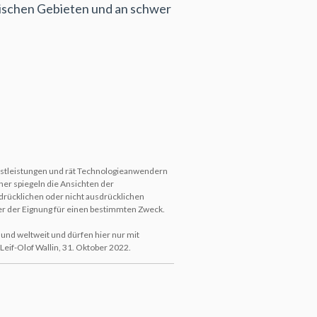
tischen Gebieten und an schwer
enstleistungen und rät Technologieanwendern
er spiegeln die Ansichten der
sdrücklichen oder nicht ausdrücklichen
der der Eignung für einen bestimmten Zweck.
nd weltweit und dürfen hier nur mit
eif-Olof Wallin, 31. Oktober 2022.