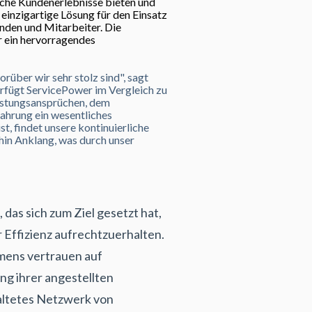
che Kundenerlebnisse bieten und
 einzigartige Lösung für den Einsatz
unden und Mitarbeiter. Die
 ein hervorragendes
über wir sehr stolz sind", sagt
erfügt ServicePower im Vergleich zu
istungsansprüchen, dem
ahrung ein wesentliches
, findet unsere kontinuierliche
in Anklang, was durch unser
as sich zum Ziel gesetzt hat,
 Effizienz aufrechtzuerhalten.
emens vertrauen auf
ng ihrer angestellten
altetes Netzwerk von