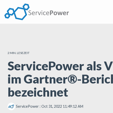
Skip
to
the
main
content.
2 MIN. LESEZEIT
ServicePower als V
im Gartner®-Beric
bezeichnet
ServicePower
:
Oct 31, 2022 11:49:12 AM