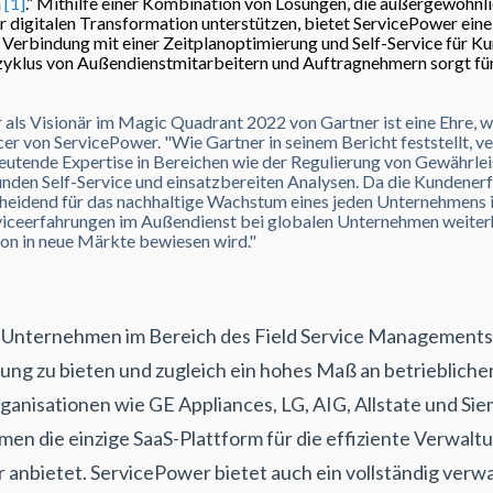
n
[1]
.”
Mithilfe einer Kombination von Lösungen, die außergewöhnli
r digitalen Transformation unterstützen, bietet ServicePower eine
n Verbindung mit einer Zeitplanoptimierung und Self-Service für K
yklus von Außendienstmitarbeitern und Auftragnehmern sorgt für
ls Visionär im Magic Quadrant 2022 von Gartner ist eine Ehre, wor
cer von ServicePower. "Wie Gartner in seinem Bericht feststellt, v
utende Expertise in Bereichen wie der Regulierung von Gewährle
den Self-Service und einsatzbereiten Analysen. Da die Kundenerf
idend für das nachhaltige Wachstum eines jeden Unternehmens ist
viceerfahrungen im Außendienst bei globalen Unternehmen weiterh
on in neue Märkte bewiesen wird."
 Unternehmen im Bereich des Field Service Managements, d
ung zu bieten und zugleich ein hohes Maß an betrieblicher
anisationen wie GE Appliances, LG, AIG, Allstate und Si
n die einzige SaaS-Plattform für die effiziente Verwaltu
anbietet. ServicePower bietet auch ein vollständig verw