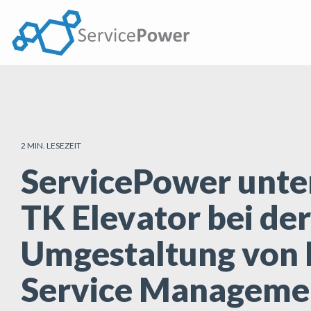
Skip
to
the
main
content.
2 MIN. LESEZEIT
ServicePower unte
TK Elevator bei der
Umgestaltung von 
Service Manageme