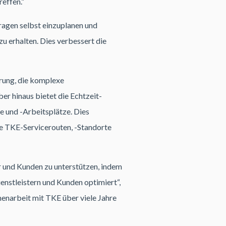
reffen.”
ragen selbst einzuplanen und
u erhalten. Dies verbessert die
rung, die komplexe
ber hinaus bietet die Echtzeit-
e und -Arbeitsplätze. Dies
lle TKE-Servicerouten, -Standorte
er und Kunden zu unterstützen, indem
enstleistern und Kunden optimiert“,
menarbeit mit TKE über viele Jahre