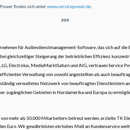
Power finden sich unter
www.servicepower.de
.
###
ernehmen für Außendienstmanagement-Software, das sich auf die B
i gleichzeitiger Steigerung der betrieblichen Effizienz konzentr
 LG, Electrolux, MediaMarktSaturn und AIG, vertrauen Service Pow
effizienten Verwaltung von sowohl angestellten als auch beauftrag
llständig verwaltetes Netzwerk von beauftragten Dienstleistern a
wer zugänglichen Gebieten in Nordamerika und Europa zu ermögli
e von mehr als 50.000 Mitarbeitern betreut werden, erzielte TK E
rden Euro. Wir gewährleisten ein hohes Maß an Kundenservice wel