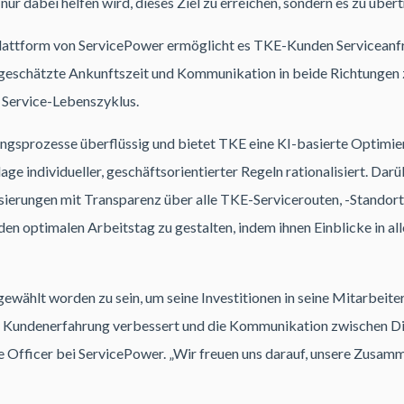
nur dabei helfen wird, dieses Ziel zu erreichen, sondern es zu übert
 Plattform von ServicePower ermöglicht es TKE-Kunden Serviceanf
e geschätzte Ankunftszeit und Kommunikation in beide Richtungen z
Service-Lebenszyklus.
gsprozesse überflüssig und bietet TKE eine KI-basierte Optimie
ge individueller, geschäftsorientierter Regeln rationalisiert. Darü
ierungen mit Transparenz über alle TKE-Servicerouten, -Standort
den optimalen Arbeitstag zu gestalten, indem ihnen Einblicke in a
gewählt worden zu sein, um seine Investitionen in seine Mitarbeit
die Kundenerfahrung verbessert und die Kommunikation zwischen Di
e Officer bei ServicePower. „Wir freuen uns darauf, unsere Zusam