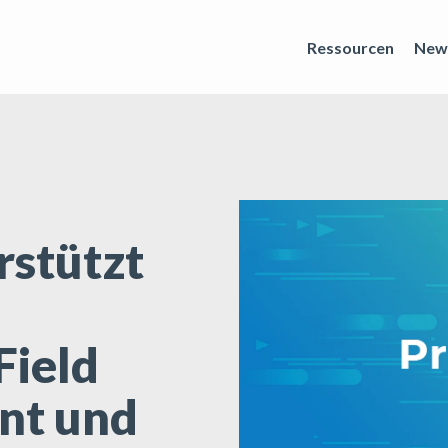
Ressourcen
New
rstützt
Field
nt und