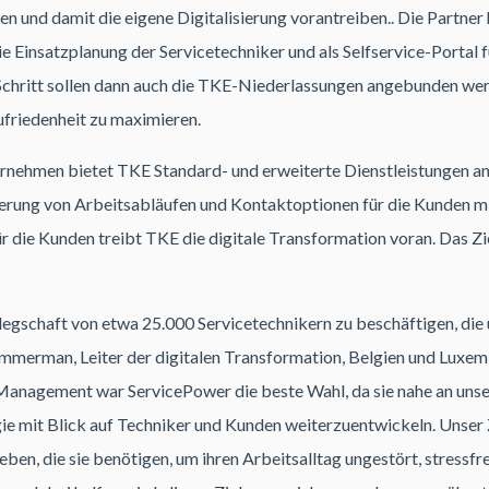
n und damit die eigene Digitalisierung vorantreiben.. Die Partner 
e Einsatzplanung der Servicetechniker und als Selfservice-Portal 
hritt sollen dann auch die TKE-Niederlassungen angebunden werden
friedenheit zu maximieren.
rnehmen bietet TKE Standard- und erweiterte Dienstleistungen an
ierung von Arbeitsabläufen und Kontaktoptionen für die Kunden m
r die Kunden treibt TKE die digitale Transformation voran. Das Zie
Belegschaft von etwa 25.000 Servicetechnikern zu beschäftigen, di
immerman, Leiter der digitalen Transformation, Belgien und Luxe
 Management war ServicePower die beste Wahl, da sie nahe an unse
gie mit Blick auf Techniker und Kunden weiterzuentwickeln. Unser Z
n, die sie benötigen, um ihren Arbeitsalltag ungestört, stressfrei