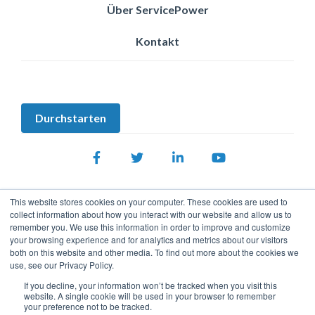
Über ServicePower
Kontakt
Durchstarten
Facebook
Twitter
LinkedIn
YouTube
This website stores cookies on your computer. These cookies are used to
collect information about how you interact with our website and allow us to
remember you. We use this information in order to improve and customize
your browsing experience and for analytics and metrics about our visitors
both on this website and other media. To find out more about the cookies we
use, see our Privacy Policy.
Datenschutzrichtlinie
© 2026 ServicePower. Alle Rechte vorbehalten. Marken, Logos
If you decline, your information won’t be tracked when you visit this
website. A single cookie will be used in your browser to remember
und Handelsnamen Dritter, die auf der Website erscheinen, sind
your preference not to be tracked.
Eigentum der jeweiligen Inhaber.